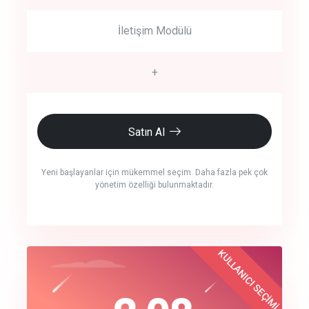
İletişim Modülü
+
Satın Al
Yeni başlayanlar için mükemmel seçim. Daha fazla pek çok
yönetim özelliği bulunmaktadır.
crm auto cync
KULLANICI SEÇİMİ
Best Choice
click to call back