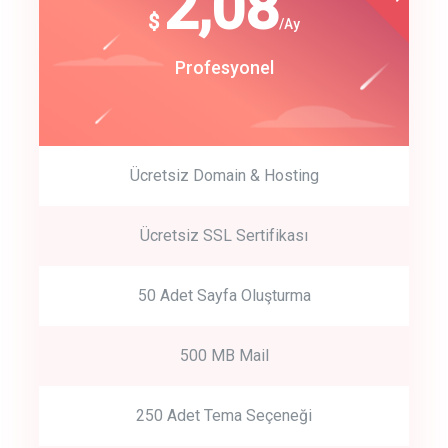
180
2,08
$
$
/year
/Ay
track energy costs
Start Up
Profesyonel
predictive dialing
Ücretsiz Domain & Hosting
Get Started
Ücretsiz SSL Sertifikası
Start by trying our service for 30 days free trial no credit card
required.
50 Adet Sayfa Oluşturma
500 MB Mail
250 Adet Tema Seçeneği