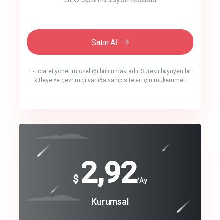
Satın Al
E-Ticaret yönetim özelliği bulunmaktadır. Sürekli büyüyen bir
kitleye ve çevrimiçi varlığa sahip siteler için mükemmel.
crm auto cync
click to call back
240
2,92
$
$
/year
/Ay
track energy costs
Coroprate
Kurumsal
predictive dialing