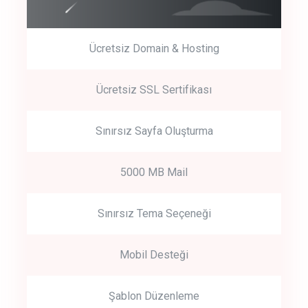
Ücretsiz Domain & Hosting
Get Started
Ücretsiz SSL Sertifikası
Start by trying our service for 30 days free trial no credit card
required.
Sınırsız Sayfa Oluşturma
5000 MB Mail
Sınırsız Tema Seçeneği
Mobil Desteği
Şablon Düzenleme