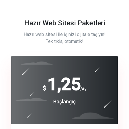
Hazır Web Sitesi Paketleri
Hazır web sitesi ile işinizi dijitale taşıyın!
Tek tıkla, otomatik!
Free
1,25
$
/Ay
Basic
Başlangıç